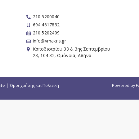
210 5200040
694 4617832
210 5202409
info@vmakris.gr
Καποδιστρίου 38 & 3ης Σεπτεμβρίου
23, 104 32, Ομόνοια, Αθήνα
|
ate
Όροι χρήσης και Πολιτική
Powered by
F