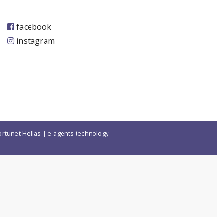
facebook
instagram
ortunet Hellas
|
e-agents technology